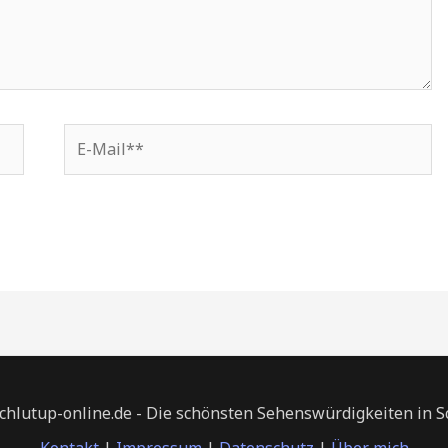
E-
Mail**
chlutup-online.de - Die schönsten Sehenswürdigkeiten in 