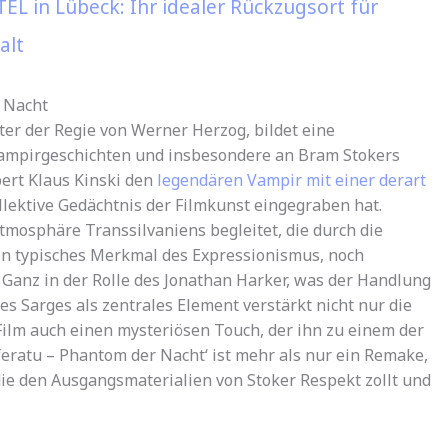
L in Lübeck: Ihr idealer Rückzugsort für
alt
 Nacht
ter der Regie von Werner Herzog, bildet eine
ampirgeschichten und insbesondere an Bram Stokers
pert Klaus Kinski den
legendären Vampir mit einer derart
kollektive Gedächtnis der Filmkunst eingegraben hat.
mosphäre Transsilvaniens begleitet, die durch die
ein typisches Merkmal des Expressionismus, noch
no Ganz in der Rolle des Jonathan Harker, was der Handlung
es Sarges als zentrales Element verstärkt nicht nur die
Film auch einen mysteriösen Touch, der ihn zu einem der
eratu – Phantom der Nacht‘ ist mehr als nur ein Remake,
 die den Ausgangsmaterialien von Stoker Respekt zollt und