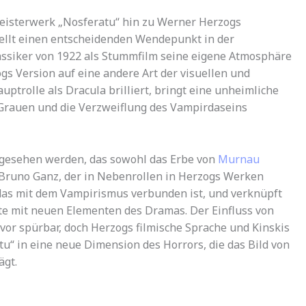
eisterwerk „Nosferatu“ hin zu Werner Herzogs
stellt einen entscheidenden Wendepunkt in der
assiker von 1922 als Stummfilm seine eigene Atmosphäre
ogs Version auf eine andere Art der visuellen und
uptrolle als Dracula brilliert, bringt eine unheimliche
s Grauen und die Verzweiflung des Vampirdaseins
gesehen werden, das sowohl das Erbe von
Murnau
 Bruno Ganz, der in Nebenrollen in Herzogs Werken
 das mit dem Vampirismus verbunden ist, und verknüpft
hte mit neuen Elementen des Dramas. Der Einfluss von
vor spürbar, doch Herzogs filmische Sprache und Kinskis
tu“ in eine neue Dimension des Horrors, die das Bild von
ägt.