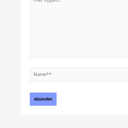
tippen...
Name**