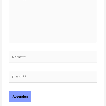
tippen...
Name**
E-
Mail**