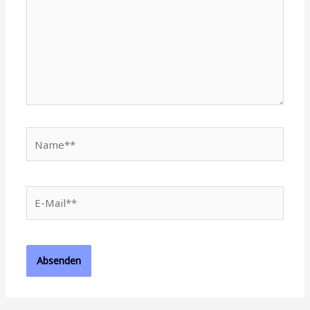
Name**
E-
Mail**