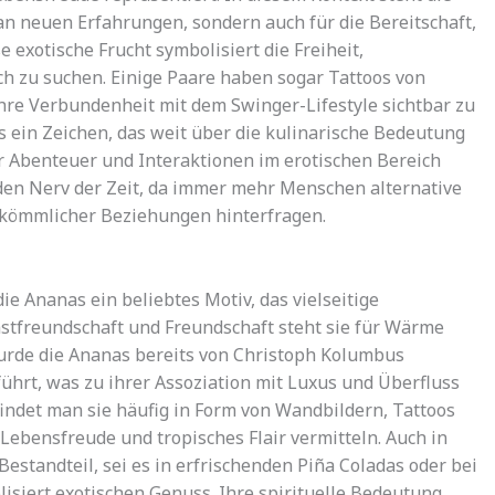
an neuen Erfahrungen, sondern auch für die Bereitschaft,
e exotische Frucht symbolisiert die Freiheit,
 zu suchen. Einige Paare haben sogar Tattoos von
re Verbundenheit mit dem Swinger-Lifestyle sichtbar zu
 ein Zeichen, das weit über die kulinarische Bedeutung
r Abenteuer und Interaktionen im erotischen Bereich
ft den Nerv der Zeit, da immer mehr Menschen alternative
kömmlicher Beziehungen hinterfragen.
ie Ananas ein beliebtes Motiv, das vielseitige
astfreundschaft und Freundschaft steht sie für Wärme
urde die Ananas bereits von Christoph Kolumbus
führt, was zu ihrer Assoziation mit Luxus und Überfluss
indet man sie häufig in Form von Wandbildern, Tattoos
ebensfreude und tropisches Flair vermitteln. Auch in
Bestandteil, sei es in erfrischenden Piña Coladas oder bei
isiert exotischen Genuss. Ihre spirituelle Bedeutung