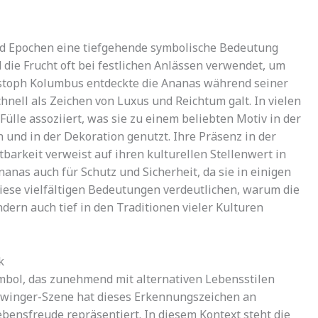
nd Epochen eine tiefgehende symbolische Bedeutung
 die Frucht oft bei festlichen Anlässen verwendet, um
stoph Kolumbus entdeckte die Ananas während seiner
hnell als Zeichen von Luxus und Reichtum galt. In vielen
ülle assoziiert, was sie zu einem beliebten Motiv in der
 und in der Dekoration genutzt. Ihre Präsenz in der
barkeit verweist auf ihren kulturellen Stellenwert in
nanas auch für Schutz und Sicherheit, da sie in einigen
Diese vielfältigen Bedeutungen verdeutlichen, warum die
ndern auch tief in den Traditionen vieler Kulturen
k
ymbol, das zunehmend mit alternativen Lebensstilen
 Swinger-Szene hat dieses Erkennungszeichen an
bensfreude repräsentiert. In diesem Kontext steht die