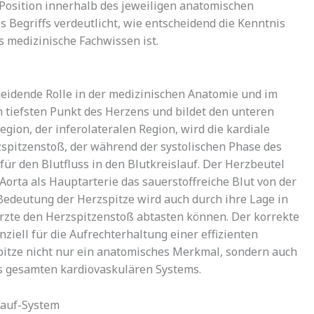
 Position innerhalb des jeweiligen anatomischen
s Begriffs verdeutlicht, wie entscheidend die Kenntnis
 medizinische Fachwissen ist.
cheidende Rolle in der medizinischen Anatomie und im
m tiefsten Punkt des Herzens und bildet den unteren
gion, der inferolateralen Region, wird die kardiale
pitzenstoß, der während der systolischen Phase des
für den Blutfluss in den Blutkreislauf. Der Herzbeutel
Aorta als Hauptarterie das sauerstoffreiche Blut von der
Bedeutung der Herzspitze wird auch durch ihre Lage in
Ärzte den Herzspitzenstoß abtasten können. Der korrekte
ziell für die Aufrechterhaltung einer effizienten
zspitze nicht nur ein anatomisches Merkmal, sondern auch
es gesamten kardiovaskulären Systems.
lauf-System