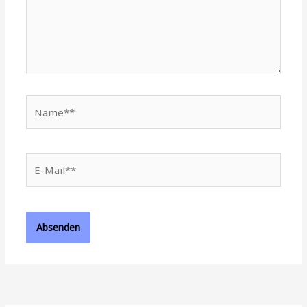
Name**
E-
Mail**