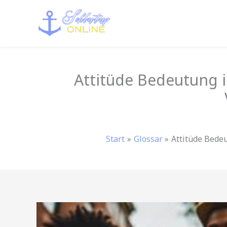
Zum
Inhalt
springen
Attitüde Bedeutung i
Start
Glossar
Attitüde Bede