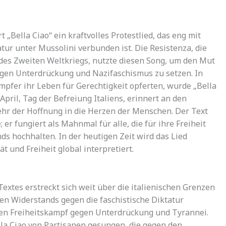
 „Bella Ciao“ ein kraftvolles Protestlied, das eng mit
tur unter Mussolini verbunden ist. Die Resistenza, die
es Zweiten Weltkriegs, nutzte diesen Song, um den Mut
egen Unterdrückung und Nazifaschismus zu setzen. In
mpfer ihr Leben für Gerechtigkeit opferten, wurde „Bella
April, Tag der Befreiung Italiens, erinnert an den
hr der Hoffnung in die Herzen der Menschen. Der Text
 er fungiert als Mahnmal für alle, die für ihre Freiheit
s hochhalten. In der heutigen Zeit wird das Lied
ät und Freiheit global interpretiert.
extes erstreckt sich weit über die italienischen Grenzen
en Widerstands gegen die faschistische Diktatur
den Freiheitskampf gegen Unterdrückung und Tyrannei.
la Ciao von Partisanen gesungen, die gegen den