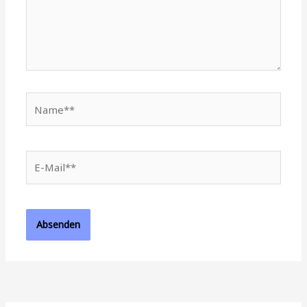
Name**
E-
Mail**