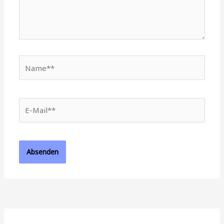
Name**
E-
Mail**