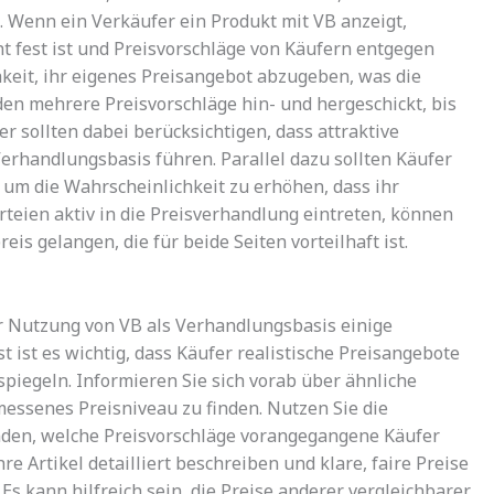
. Wenn ein Verkäufer ein Produkt mit VB anzeigt,
cht fest ist und Preisvorschläge von Käufern entgegen
eit, ihr eigenes Preisangebot abzugeben, was die
en mehrere Preisvorschläge hin- und hergeschickt, bis
r sollten dabei berücksichtigen, dass attraktive
erhandlungsbasis führen. Parallel dazu sollten Käufer
, um die Wahrscheinlichkeit zu erhöhen, dass ihr
eien aktiv in die Preisverhandlung eintreten, können
eis gelangen, die für beide Seiten vorteilhaft ist.
er Nutzung von VB als Verhandlungsbasis einige
 ist es wichtig, dass Käufer realistische Preisangebote
spiegeln. Informieren Sie sich vorab über ähnliche
essenes Preisniveau zu finden. Nutzen Sie die
nden, welche Preisvorschläge vorangegangene Käufer
e Artikel detailliert beschreiben und klare, faire Preise
Es kann hilfreich sein, die Preise anderer vergleichbarer