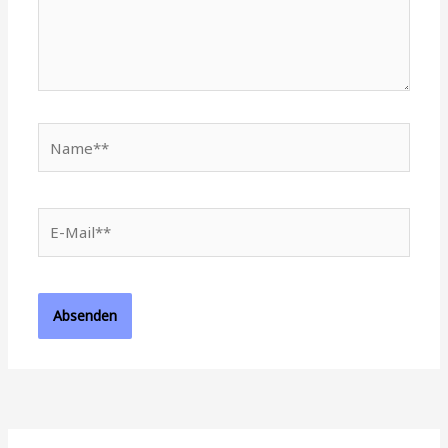
Name**
E-
Mail**