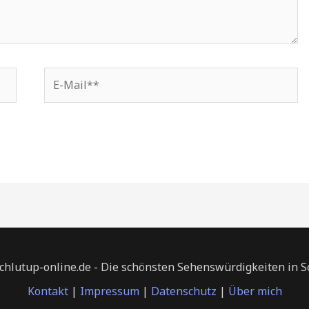
E-
Mail**
chlutup-online.de - Die schönsten Sehenswürdigkeiten in 
Kontakt
|
Impressum
|
Datenschutz
|
Über mich