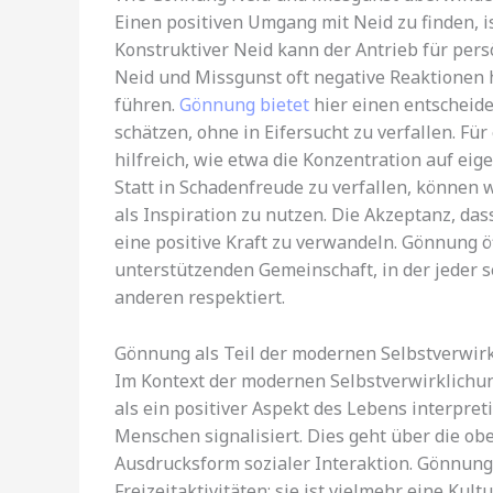
Einen positiven Umgang mit Neid zu finden, is
Konstruktiver Neid kann der Antrieb für per
Neid und Missgunst oft negative Reaktionen 
führen.
Gönnung bietet
hier einen entscheide
schätzen, ohne in Eifersucht zu verfallen. F
hilfreich, wie etwa die Konzentration auf ei
Statt in Schadenfreude zu verfallen, können
als Inspiration zu nutzen. Die Akzeptanz, dass
eine positive Kraft zu verwandeln. Gönnung 
unterstützenden Gemeinschaft, in der jeder se
anderen respektiert.
Gönnung als Teil der modernen Selbstverwir
Im Kontext der modernen Selbstverwirklichung
als ein positiver Aspekt des Lebens interpret
Menschen signalisiert. Dies geht über die ob
Ausdrucksform sozialer Interaktion. Gönnung
Freizeitaktivitäten; sie ist vielmehr eine Ku