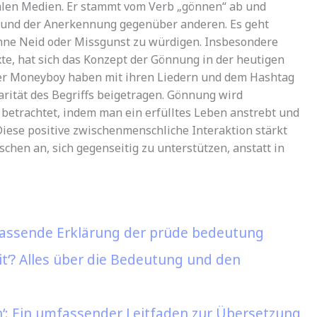
ialen Medien. Er stammt vom Verb „gönnen“ ab und
s und der Anerkennung gegenüber anderen. Es geht
ohne Neid oder Missgunst zu würdigen. Insbesondere
te, hat sich das Konzept der Gönnung in der heutigen
pper Moneyboy haben mit ihren Liedern und dem Hashtag
ität des Begriffs beigetragen. Gönnung wird
 betrachtet, indem man ein erfülltes Leben anstrebt und
 Diese positive zwischenmenschliche Interaktion stärkt
hen an, sich gegenseitig zu unterstützen, anstatt in
assende Erklärung der prüde bedeutung
t‘? Alles über die Bedeutung und den
h‘: Ein umfassender Leitfaden zur Übersetzung