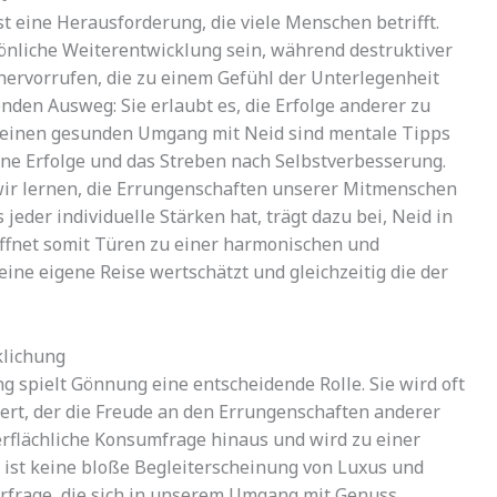
t eine Herausforderung, die viele Menschen betrifft.
sönliche Weiterentwicklung sein, während destruktiver
hervorrufen, die zu einem Gefühl der Unterlegenheit
nden Ausweg: Sie erlaubt es, die Erfolge anderer zu
ür einen gesunden Umgang mit Neid sind mentale Tipps
gene Erfolge und das Streben nach Selbstverbesserung.
 wir lernen, die Errungenschaften unserer Mitmenschen
 jeder individuelle Stärken hat, trägt dazu bei, Neid in
öffnet somit Türen zu einer harmonischen und
ine eigene Reise wertschätzt und gleichzeitig die der
klichung
 spielt Gönnung eine entscheidende Rolle. Sie wird oft
iert, der die Freude an den Errungenschaften anderer
erflächliche Konsumfrage hinaus und wird zu einer
 ist keine bloße Begleiterscheinung von Luxus und
lturfrage, die sich in unserem Umgang mit Genuss