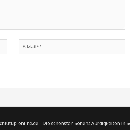
E-
Mail**
chlutup-online.de - Die schönsten Sehenswürdigkeiten in 