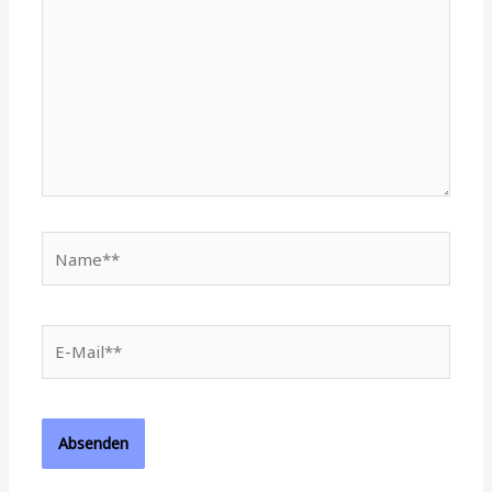
Name**
E-
Mail**