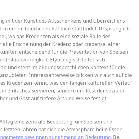
eng mit der Kunst des Ausschenkens und Überreichens
 in einem feierlichen Rahmen stattfindet. Ursprünglich
el, wo das Kredenzen als eine soziale Rolle der
ielle Erscheinung der Kredenz oder credenza, einer
künften entscheidend für die Präsentation von Speisen
nd Glaubwürdigkeit. Etymologisch leitet sich
 ab und steht im bildungssprachlichen Kontext für die
nzubieten. Interessanterweise blicken wir auch auf die
des Kredenzen kennt, was den langen kulturellen Verlauf
r ein einfaches Servieren, sondern ein Rest der sozialen
er und Gast auf tiefere Art und Weise festigt.
Alltag eine zentrale Bedeutung, um Speisen und
n letzten Jahren hat sich die Atmosphäre beim Essen
angements gewinnen zunehmend an Bedeutung
. Bei