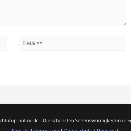
E-
Mail**
chlutup-online.de - Die schönsten Sehenswürdigkeiten in 
Kontakt
|
Impressum
|
Datenschutz
|
Über mich