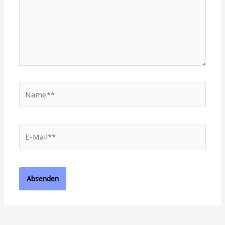
Name**
E-
Mail**