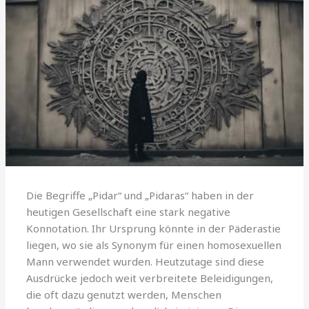
Die Begriffe „Pidar“ und „Pidaras“ haben in der
heutigen Gesellschaft eine stark negative
Konnotation. Ihr Ursprung könnte in der Päderastie
liegen, wo sie als Synonym für einen homosexuellen
Mann verwendet wurden. Heutzutage sind diese
Ausdrücke jedoch weit verbreitete Beleidigungen,
die oft dazu genutzt werden, Menschen