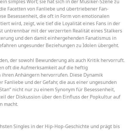
ein simples Wort; sie hat sich in der Musiker-Szene zu
die Facetten von Fanliebe und übertriebener Fan-
ese Besessenheit, die oft in Form von emotionalen
t wird, zeigt, wie tief die Loyalität eines Fans in der
st untrennbar mit der verzerrten Realität eines Stalkers
sterung und den damit einhergehenden Fanatismus in
Gefahren ungesunder Beziehungen zu Idolen übergeht.
nden, der sowohl Bewunderung als auch Kritik hervorruft.
en oft die Aufmerksamkeit auf die heftig
in ihren Anhängern hervorrufen. Diese Dynamik
r Fanliebe und der Gefahr, die aus einer ungesunden
„Stan“ nicht nur zu einem Synonym für Besessenheit,
il der Diskussion über den Einfluss der Popkultur auf
en macht.
chsten Singles in der Hip-Hop-Geschichte und prägt bis