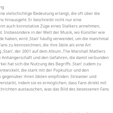
ng
e vielschichtige Bedeutung erlangt, die oft über die
ns hinausgeht. Er beschreibt nicht nur eine
ann auch konnotative Züge eines Stalkers annehmen,
 Insbesondere in der Welt der Musik, wo Künstler wie
e haben, wird ‚Stan‘ häufig verwendet, um die manchmal
ns zu kennzeichnen, die ihre Idole als eine Art
g ‚Stan‘, der 2001 auf dem Album ‚The Marshall Mathers
ive Anhängerschaft und den Gefahren, die damit verbunden
kei hat sich die Nutzung des Begriffs ‚Stan‘ zudem zu
entwickelt, die stark mit der Popkultur und den
s gegenüber ihren Idolen empfinden. Streamer und
stärkt, indem sie es ermöglichen, dass Fans direkt mit
achrichten austauschen, was das Bild des besessenen Fans