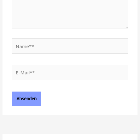
Name**
E-
Mail**