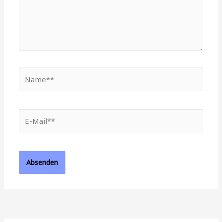
Name**
E-
Mail**