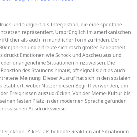
ruck und fungiert als Interjektion, die eine spontane
ntsetzen repräsentiert. Ursprünglich im amerikanischen
riftlicher als auch in mündlicher Form zu finden. Der
80er Jahren und erfreute sich rasch großer Beliebtheit,
es drückt Emotionen wie Schock und Abscheu aus und
e oder unangenehme Situationen hinzuweisen. Die
Reaktion des Staunens hinaus; oft signalisiert es auch
rtretene Meinung. Dieser Ausruf hat sich in den sozialen
k etabliert, wobei Nutzer diesen Begriff verwenden, um
oder Ereignissen auszudrücken. Von der Meme-Kultur bis
 seinen festen Platz in der modernen Sprache gefunden
tgenössischen Ausdrucksweise.
terjektion „Yikes“ als beliebte Reaktion auf Situationen