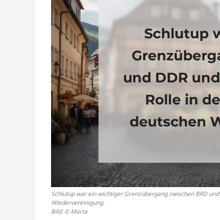
Schlutup war ein wichtiger Grenzübergang zwischen BRD und D
Wiedervereinigung.
Bild: © Marta