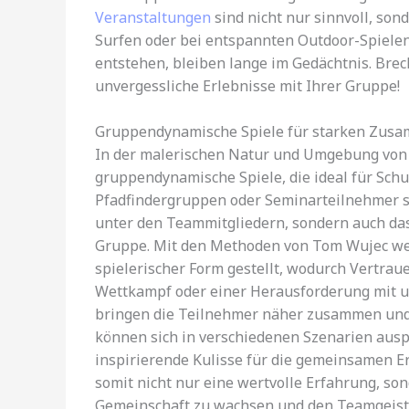
Veranstaltungen
sind nicht nur sinnvoll, s
Surfen oder bei entspannten Outdoor-Spielen
entstehen, bleiben lange im Gedächtnis. Brec
unvergessliche Erlebnisse mit Ihrer Gruppe!
Gruppendynamische Spiele für starken Zus
In der malerischen Natur und Umgebung von L
gruppendynamische Spiele, die ideal für Sch
Pfadfindergruppen oder Seminarteilnehmer si
unter den Teammitgliedern, sondern auch da
Gruppe. Mit den Methoden von Tom Wujec we
spielerischer Form gestellt, wodurch Vertra
Wettkampf oder einer Herausforderung mit u
bringen die Teilnehmer näher zusammen und
können sich in verschiedenen Szenarien ausp
inspirierende Kulisse für die gemeinsamen E
somit nicht nur eine wertvolle Erfahrung, so
Gemeinschaft zu wachsen und den Teamgeist 