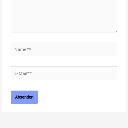
Name**
E-
Mail**