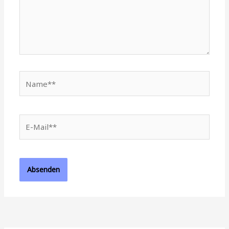
Name**
E-
Mail**