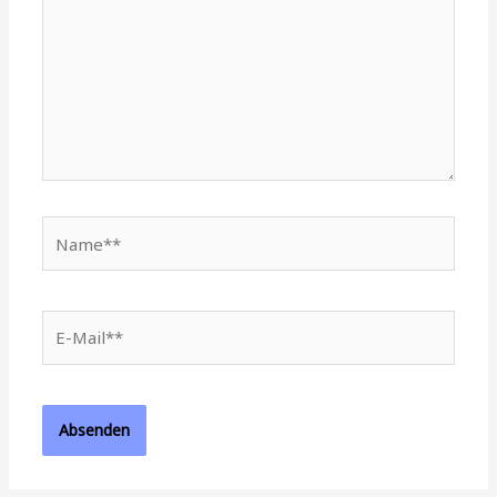
Name**
E-
Mail**